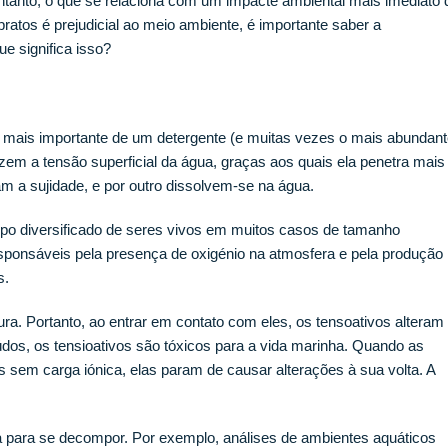
entanto, o que se relaciona com um impacte ambiental mais imediato 
ratos é prejudicial ao meio ambiente, é importante saber a
e significa isso?
ivo mais importante de um detergente (e muitas vezes o mais abundant
em a tensão superficial da água, graças aos quais ela penetra mais
m a sujidade, e por outro dissolvem-se na água.
upo diversificado de seres vivos em muitos casos de tamanho
sponsáveis ​​pela presença de oxigénio na atmosfera e pela produção
s.
. Portanto, ao entrar em contato com eles, os tensoativos alteram
s, os tensioativos são tóxicos para a vida marinha. Quando as
sem carga iónica, elas param de causar alterações à sua volta. A
a para se decompor. Por exemplo, análises de ambientes aquáticos