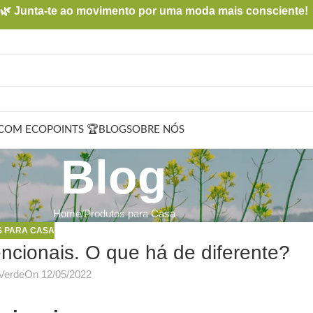
🌿 Junta-te ao movimento por uma moda mais consciente!
COM ECOPOINTS 🏆
BLOG
SOBRE NÓS
Blog
Home
Produtos para Casa
 PARA CASA
ncionais. O que há de diferente?
Verde
On 12/05/2022