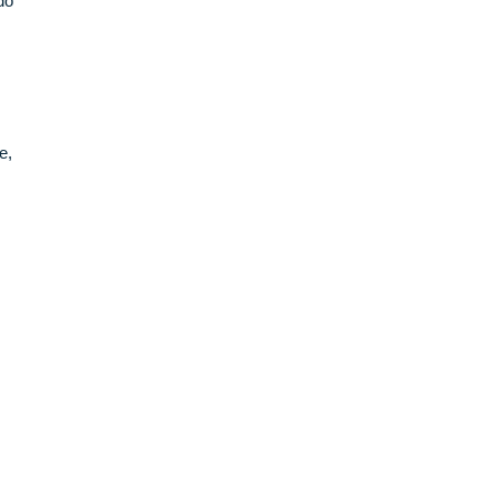
do
e,