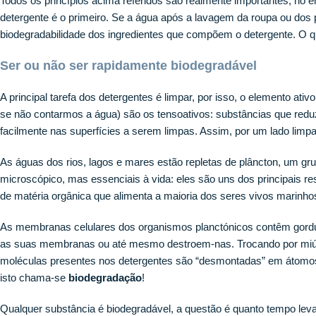
Todos os princípios acima referidos são realmente importantes, no 
detergente é o primeiro. Se a água após a lavagem da roupa ou dos p
biodegradabilidade dos ingredientes que compõem o detergente. O qu
Ser ou não ser rapidamente biodegradável
A principal tarefa dos detergentes é limpar, por isso, o elemento at
se não contarmos a água) são os tensoativos: substâncias que reduz
facilmente nas superfícies a serem limpas. Assim, por um lado limpa
As águas dos rios, lagos e mares estão repletas de plâncton, um gr
microscópico, mas essenciais à vida: eles são uns dos principais re
de matéria orgânica que alimenta a maioria dos seres vivos marinho
As membranas celulares dos organismos planctónicos contêm gordura
as suas membranas ou até mesmo destroem-nas. Trocando por miúdo
moléculas presentes nos detergentes são “desmontadas” em átomos 
isto chama-se
biodegradação
!
Qualquer substância é biodegradável, a questão é quanto tempo lev