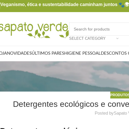
Veganismo, ética e sustentabilidade caminham juntos

SELECT CATEGORY
OJA
NOVIDADES
ÚLTIMOS PARES
HIGIENE PESSOAL
DESCONTOS 
PRODUTOS
Detergentes ecológicos e conve
Posted by
Sapato 