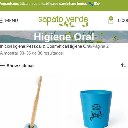
Veganismo, ética e sustentabilidade caminham juntos
🌍🌿
0
MENU
0.00
Higiene Oral
Início
Higiene Pessoal & Cosmética
Higiene Oral
Página 2
A mostrar 33–36 de 36 resultados
Show sidebar