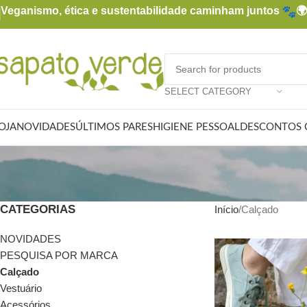
Veganismo, ética e sustentabilidade caminham juntos

SELECT CATEGORY
OJA
NOVIDADES
ÚLTIMOS PARES
HIGIENE PESSOAL
DESCONTOS 
CATEGORIAS
Início
Calçado
NOVIDADES
PESQUISA POR MARCA
Calçado
Vestuário
Acessórios