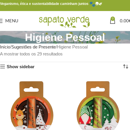
Veganismo, ética e sustentabilidade caminham juntos
🌍🌿
0
MENU
0.00
Higiene Pessoal
Início
Sugestões de Presente
Higiene Pessoal
A mostrar todos os 29 resultados
Show sidebar