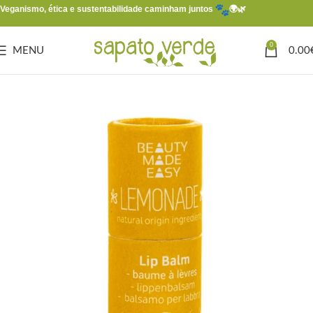
Veganismo, ética e sustentabilidade caminham juntos
🌍🌿
0
MENU
0.00