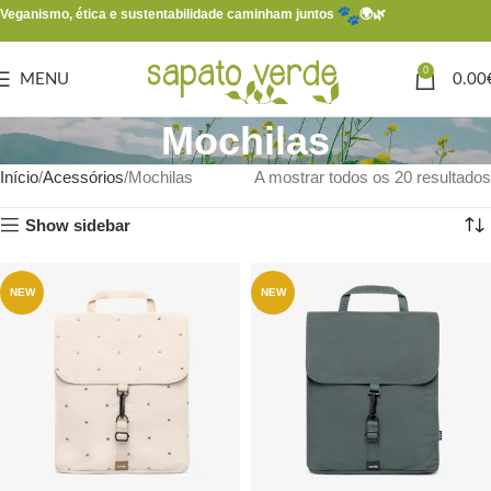
Veganismo, ética e sustentabilidade caminham juntos
🌍🌿
0
MENU
0.00
Mochilas
Início
Acessórios
Mochilas
A mostrar todos os 20 resultados
Show sidebar
NEW
NEW