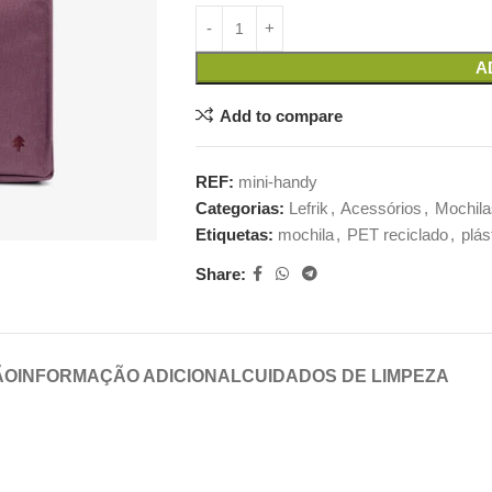
A
Add to compare
REF:
mini-handy
Categorias:
Lefrik
,
Acessórios
,
Mochila
Etiquetas:
mochila
,
PET reciclado
,
plás
Share:
ÃO
INFORMAÇÃO ADICIONAL
CUIDADOS DE LIMPEZA