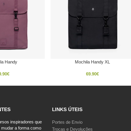
la Handy
Mochila Handy XL
9.90
€
69.90
€
NTES
LINKS ÚTEIS
ursos inspiradores que
Portes de Envio
 mudar a forma como
Trocas e Devoluções