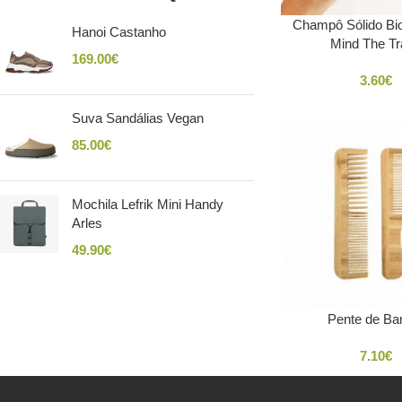
Champô Sólido Bio
Hanoi Castanho
Mind The T
169.00
€
3.60
€
Suva Sandálias Vegan
85.00
€
Mochila Lefrik Mini Handy
Arles
49.90
€
Pente de B
7.10
€