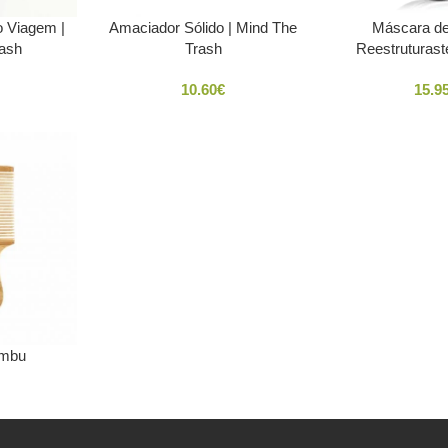
 Viagem |
Amaciador Sólido | Mind The
Máscara de
rash
Trash
Reestruturast
10.60
€
15.9
ambu