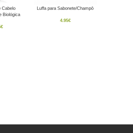
 Cabelo
Luffa para Sabonete/Champô
e Biológica
4.95
€
5
€