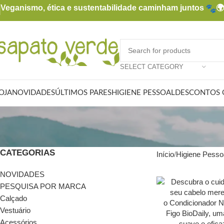
Veganismo, ética e sustentabilidade caminham juntos

SELECT CATEGORY
OJA
NOVIDADES
ÚLTIMOS PARES
HIGIENE PESSOAL
DESCONTOS 
CATEGORIAS
Início
Higiene Pesso
NOVIDADES
PESQUISA POR MARCA
Calçado
Vestuário
Acessórios