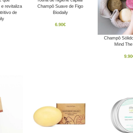
Champô Suave de Figo
ritivo de
Biodaily
ily
6.90
€
Champô Sólido 
Mind The
9.90