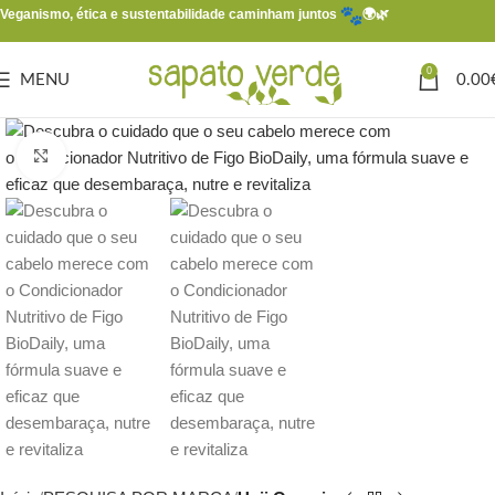
Veganismo, ética e sustentabilidade caminham juntos
🌍🌿
0
MENU
0.00
Click to enlarge