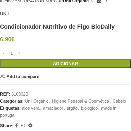
Início
PESQUISA POR MARCA
Unii Organic
UNII
Condicionador Nutritivo de Figo BioDaily
6.90
€
ADICIONAR
Add to compare
REF:
610302B
Categorias:
Unii Organic
,
Higiene Pessoal & Cosmética
,
Cabelo
Etiquetas:
aloé vera
,
amaciador
,
argão
,
biológico
,
made in
portugal
Share: