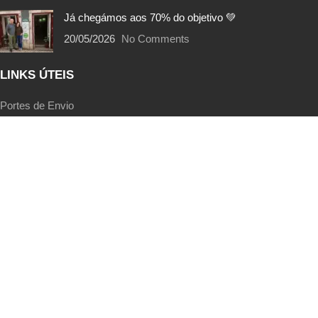
Já chegámos aos 70% do objetivo 💚
20/05/2026
No Comments
LINKS ÚTEIS
Portes de Envio
Trocas e Devoluções
Métodos de Pagamento
Termos e Condições
Política de Privacidade
EcoPoints | FAQs
Livro de Reclamações
SIGA-NOS