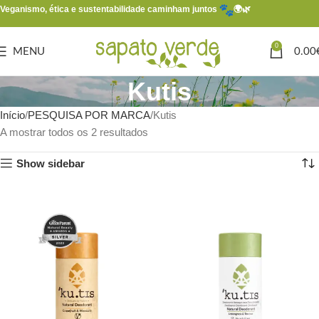
Veganismo, ética e sustentabilidade caminham juntos
🌍🌿
0
MENU
0.00
Kutis
Início
PESQUISA POR MARCA
Kutis
A mostrar todos os 2 resultados
Show sidebar