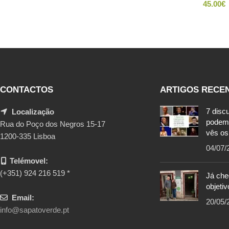
45.00
€
CONTACTOS
ARTIGOS RECE
7 disc
Localização
podem
Rua do Poço dos Negros 15-17
vês os
1200-335 Lisboa
04/07/
Telémovel:
(+351) 924 216 519 *
Já ch
objetiv
Email:
20/05/
info@sapatoverde.pt