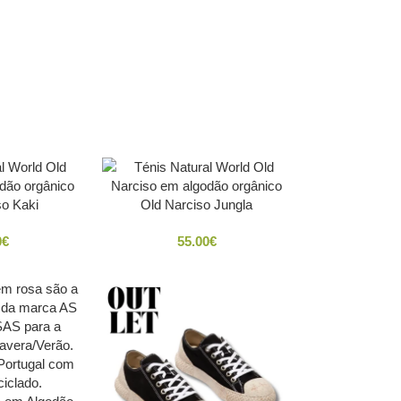
so Kaki
Old Narciso Jungla
0
€
55.00
€