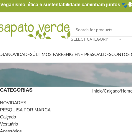
Veganismo, ética e sustentabilidade caminham juntos

SELECT CATEGORY
OJA
NOVIDADES
ÚLTIMOS PARES
HIGIENE PESSOAL
DESCONTOS 
CATEGORIAS
Início
Calçado
Hom
NOVIDADES
PESQUISA POR MARCA
Calçado
Vestuário
Acessórios