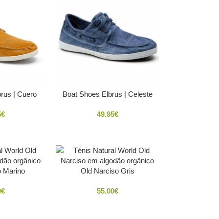
rus | Cuero
Boat Shoes Elbrus | Celeste
5
€
49.95
€
o Marino
Old Narciso Gris
0
€
55.00
€