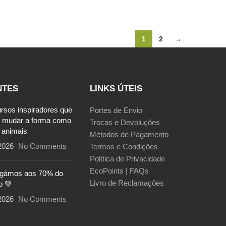
1
2
→
NTES
LINKS ÚTEIS
ursos inspiradores que
Portes de Envio
 mudar a forma como
Trocas e Devoluções
 animais
Métodos de Pagamento
2026
No Comments
Termos e Condições
Política de Privacidade
EcoPoints | FAQs
egámos aos 70% do
Livro de Reclamações
o 💚
2026
No Comments