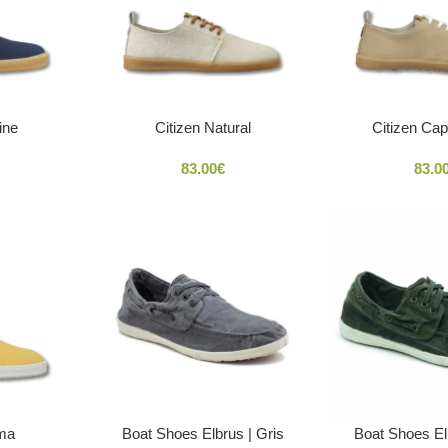
ine
Citizen Natural
Citizen Ca
83.00
€
83.0
ema
Boat Shoes Elbrus | Gris
Boat Shoes El