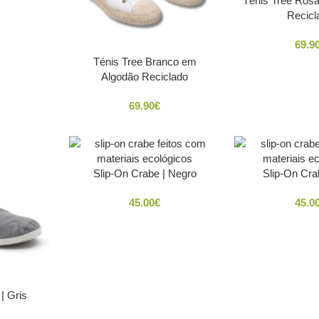
Ténis Tree Ros
Recicl
69.9
Ténis Tree Branco em
Algodão Reciclado
69.90
€
Slip-On Crabe | Negro
Slip-On Cra
39
40
41
42
43
44
45
46
45.00
€
45.0
| Gris