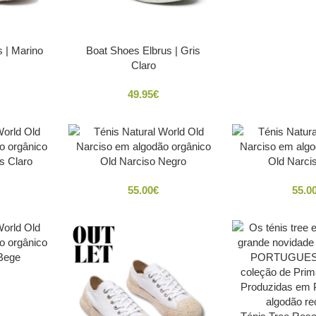
 | Marino
Boat Shoes Elbrus | Gris
Claro
49.95
€
s Claro
Old Narciso Negro
Old Narci
55.00
€
55.0
 Bege