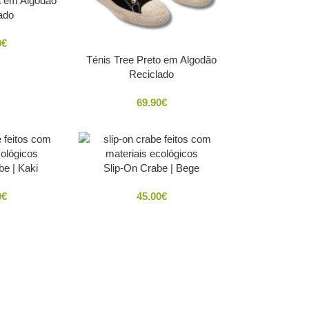
a em Algodão
ado
0
€
Ténis Tree Preto em Algodão
Reciclado
69.90
€
be | Kaki
Slip-On Crabe | Bege
0
€
45.00
€