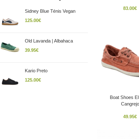
83.00
€
Sidney Blue Ténis Vegan
125.00
€
Old Lavanda | Albahaca
39.95
€
Kario Preto
125.00
€
Boat Shoes El
Cangrej
49.95
€