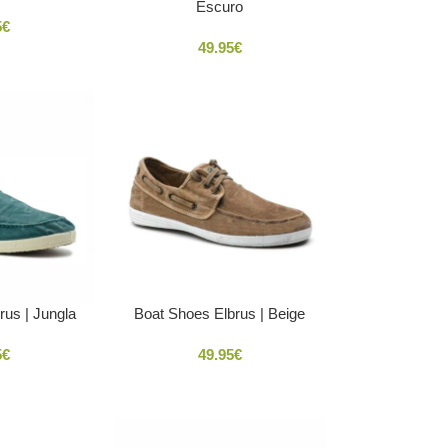
Escuro
5
€
49.95
€
rus | Jungla
Boat Shoes Elbrus | Beige
5
€
49.95
€