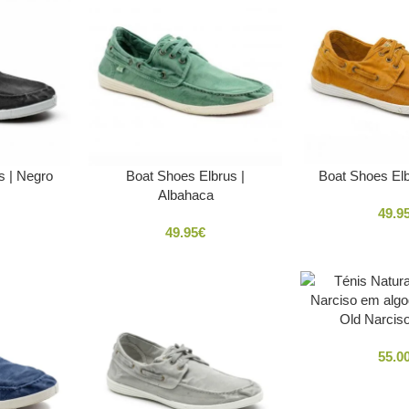
s | Negro
Boat Shoes Elbrus |
Boat Shoes Elb
Albahaca
49.9
49.95
€
Old Narcis
55.0