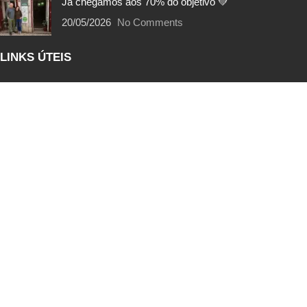
Já chegámos aos 70% do objetivo 💚
20/05/2026
No Comments
LINKS ÚTEIS
Portes de Envio
Trocas e Devoluções
Métodos de Pagamento
Termos e Condições
Política de Privacidade
EcoPoints | FAQs
Livro de Reclamações
SIGA-NOS