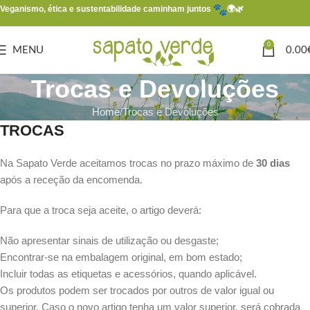
Veganismo, ética e sustentabilidade caminham juntos
🌍🌿
0
MENU
0.00
Trocas e Devoluções
Home
Trocas e Devoluções
TROCAS
Na Sapato Verde aceitamos trocas no prazo máximo de
30 dias
após a receção da encomenda.
Para que a troca seja aceite, o artigo deverá:
Não apresentar sinais de utilização ou desgaste;
Encontrar-se na embalagem original, em bom estado;
Incluir todas as etiquetas e acessórios, quando aplicável.
Os produtos podem ser trocados por outros de valor igual ou
superior. Caso o novo artigo tenha um valor superior, será cobrada