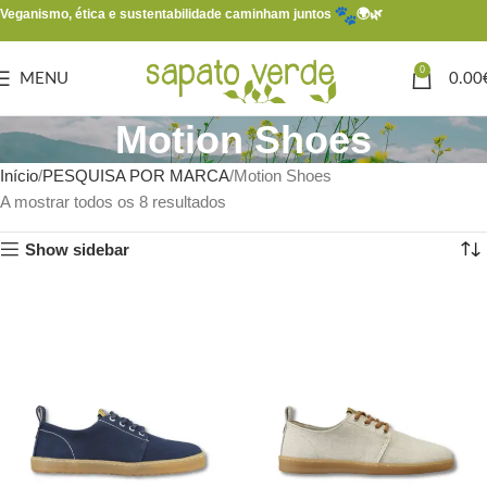
Veganismo, ética e sustentabilidade caminham juntos
🌍🌿
0
MENU
0.00
Motion Shoes
Início
PESQUISA POR MARCA
Motion Shoes
A mostrar todos os 8 resultados
Show sidebar