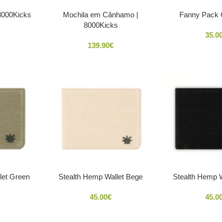
8000Kicks
Mochila em Cânhamo |
Fanny Pack
8000Kicks
35.0
139.90
€
SOLD
OUT
let Green
Stealth Hemp Wallet Bege
Stealth Hemp W
45.00
€
45.0