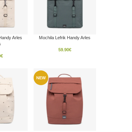
 Handy Arles
Mochila Lefrik Handy Arles
s
59.90
€
0
€
NEW