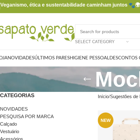
Veganismo, ética e sustentabilidade caminham juntos

SELECT CATEGORY
OJA
NOVIDADES
ÚLTIMOS PARES
HIGIENE PESSOAL
DESCONTOS 
Moch
CATEGORIAS
Início
Sugestões de 
NOVIDADES
PESQUISA POR MARCA
NEW
Calçado
Vestuário
Acessórios