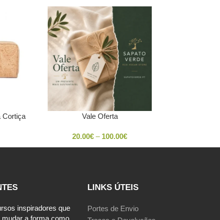
 Cortiça
Vale Oferta
20.00
€
–
100.00
€
NTES
LINKS ÚTEIS
ursos inspiradores que
Portes de Envio
 mudar a forma como