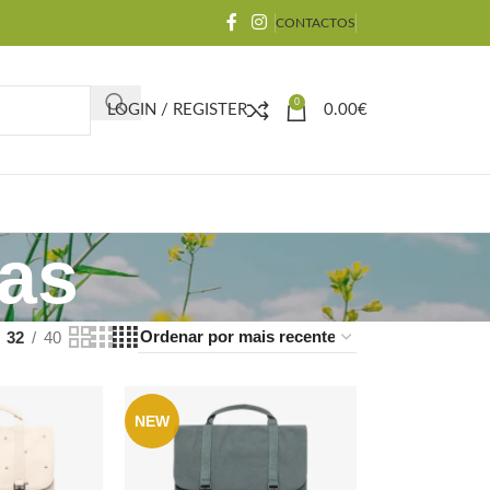
CONTACTOS
0
LOGIN / REGISTER
0.00
€
ras
32
40
NEW