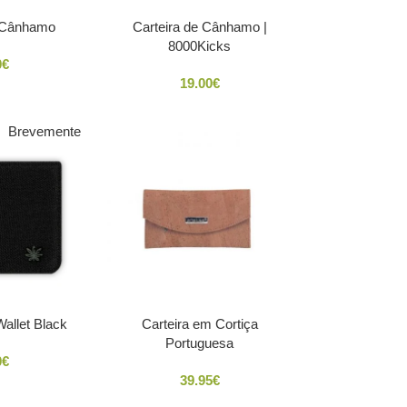
 Cânhamo
Carteira de Cânhamo |
Beige
Black
8000Kicks
Green
0
€
19.00
€
Brevemente
allet Black
Carteira em Cortiça
Portuguesa
0
€
39.95
€