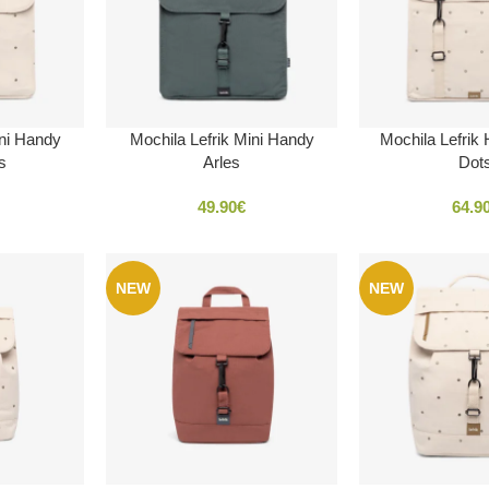
ini Handy
Mochila Lefrik Mini Handy
Mochila Lefrik
s
Arles
Dot
49.90
€
64.9
NEW
NEW