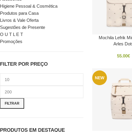
Higiene Pessoal & Cosmética
Produtos para Casa
Livros & Vale Oferta
Sugestões de Presente
O U T L E T
Mochila Lefrik M
Promoções
Arles Dot
55.00
€
FILTER POR PREÇO
NEW
FILTRAR
PRODUTOS EM DESTAQUE