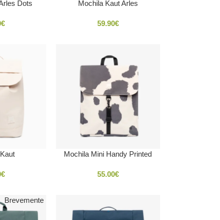
Arles Dots
Mochila Kaut Arles
0
€
59.90
€
 Kaut
Mochila Mini Handy Printed
0
€
55.00
€
Brevemente