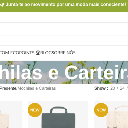
🌿 Junta-te ao movimento por uma moda mais consciente!
COM ECOPOINTS 🏆
BLOG
SOBRE NÓS
ilas e Cartei
Presente
Mochilas e Carteiras
Show
20
24
NEW
NEW