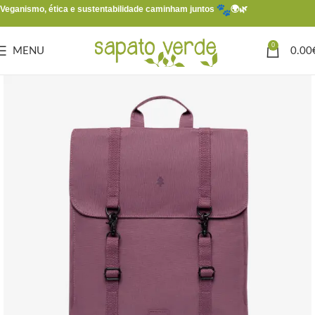
Veganismo, ética e sustentabilidade caminham juntos
🌍🌿
0
MENU
0.00