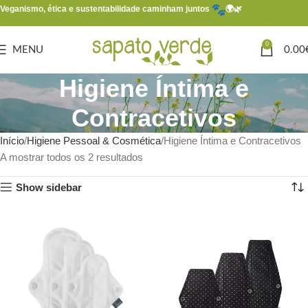
Veganismo, ética e sustentabilidade caminham juntos
🌍🌿
0
MENU
0.00
Higiene Íntima e
Contracetivos
Início
Higiene Pessoal & Cosmética
Higiene Íntima e Contracetivos
A mostrar todos os 2 resultados
Show sidebar