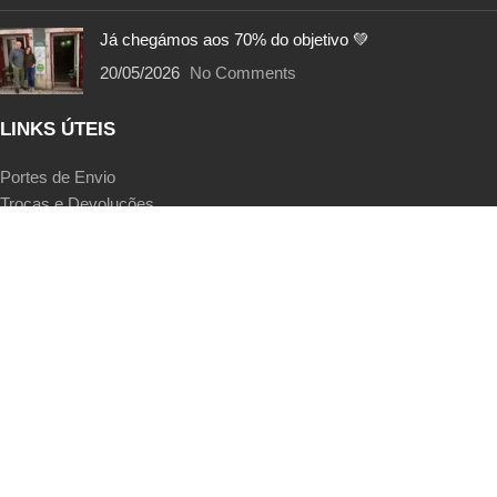
Já chegámos aos 70% do objetivo 💚
20/05/2026
No Comments
LINKS ÚTEIS
Portes de Envio
Trocas e Devoluções
Métodos de Pagamento
Termos e Condições
Política de Privacidade
EcoPoints | FAQs
Livro de Reclamações
SIGA-NOS