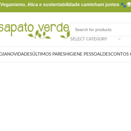
Veganismo, ética e sustentabilidade caminham juntos

SELECT CATEGORY
OJA
NOVIDADES
ÚLTIMOS PARES
HIGIENE PESSOAL
DESCONTOS 