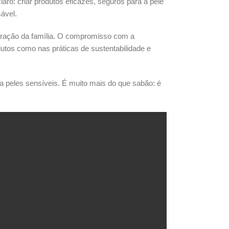
laro: criar produtos eficazes, seguros para a pele
ável.
geração da família. O compromisso com a
dutos como nas práticas de sustentabilidade e
ara peles sensíveis. É muito mais do que sabão: é