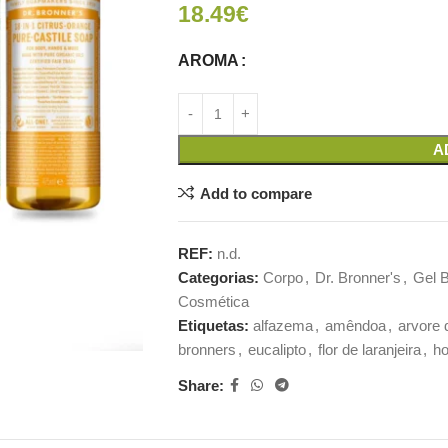
18.49
€
AROMA
A
Add to compare
REF:
n.d.
Categorias:
Corpo
,
Dr. Bronner's
,
Gel 
Cosmética
Etiquetas:
alfazema
,
amêndoa
,
arvore 
bronners
,
eucalipto
,
flor de laranjeira
,
ho
Share: