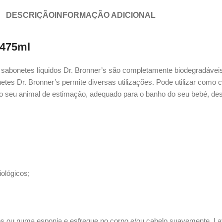
DESCRIÇÃO
INFORMAÇÃO ADICIONAL
 475ml
bonetes líquidos Dr. Bronner’s são completamente biodegradáveis 
bonetes Dr. Bronner’s permite diversas utilizações. Pode utilizar co
o seu animal de estimação, adequado para o banho do seu bebé, desod
ológicos;
s ou numa esponja e esfregue no corpo e/ou cabelo suavemente. L