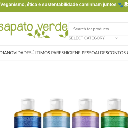
Veganismo, ética e sustentabilidade caminham juntos

SELECT CATEGORY
OJA
NOVIDADES
ÚLTIMOS PARES
HIGIENE PESSOAL
DESCONTOS 