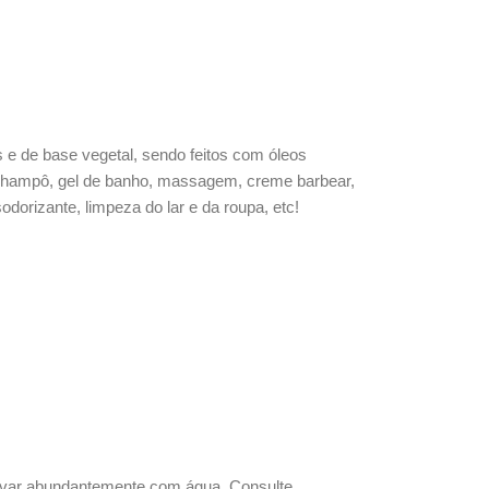
e de base vegetal, sendo feitos com óleos
mo champô, gel de banho, massagem, creme barbear,
orizante, limpeza do lar e da roupa, etc!
avar abundantemente com água. Consulte