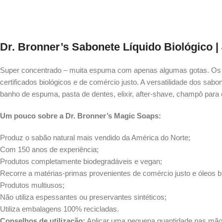
Dr. Bronner’s Sabonete Líquido Biológico |
Super concentrado – muita espuma com apenas algumas gotas. Os sa
certificados biológicos e de comércio justo. A versatilidade dos sa
banho de espuma, pasta de dentes, elixir, after-shave, champô para 
Um pouco sobre a Dr. Bronner’s Magic Soaps:
Produz o sabão natural mais vendido da América do Norte;
Com 150 anos de experiência;
Produtos completamente biodegradáveis e vegan;
Recorre a matérias-primas provenientes de comércio justo e óleos bi
Produtos multiusos;
Não utiliza espessantes ou preservantes sintéticos;
Utiliza embalagens 100% recicladas.
Conselhos de utilização:
Aplicar uma pequena quantidade nas mão