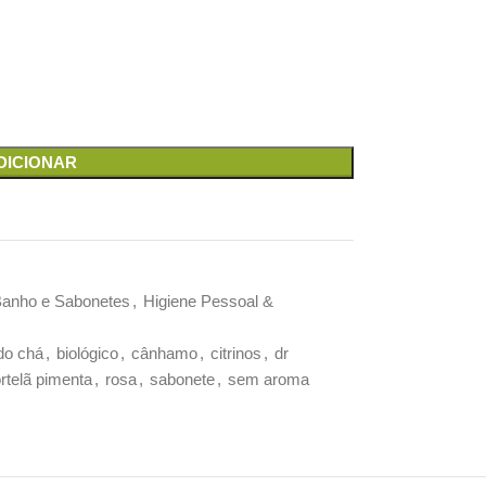
DICIONAR
Banho e Sabonetes
,
Higiene Pessoal &
do chá
,
biológico
,
cânhamo
,
citrinos
,
dr
rtelã pimenta
,
rosa
,
sabonete
,
sem aroma