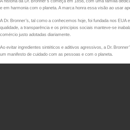
A história da Dr. Bronner’s começa em 1858, com uma família dedicada 
e em harmonia com o planeta. A marca honra essa visão ao usar apen
A Dr. Bronner’s, tal como a conhecemos hoje, foi fundada nos EUA 
qualidade, a transparência e os princípios sociais manteve-se inabal
comércio justo adotadas diariamente.
Ao evitar ingredientes sintéticos e aditivos agressivos, a Dr. Bronn
um manifesto de cuidado com as pessoas e com o planeta.