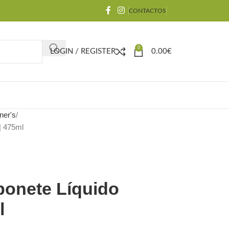
CONTACTOS
0
LOGIN / REGISTER
0.00
€
ner's
| 475ml
bonete Líquido
l