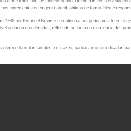
à arte tradicional de fabricar sabão. Desde o início, o objetivo foi c
as ingredientes de origem natural, obtidos de forma ética e respons
em 1948 por Emanuel Bronner e continua a ser gerida pela terceira 
ável ao longo das décadas, refletindo-se tanto na excelência dos pro
er’s oferece fórmulas simples e eficazes, particularmente indicadas p