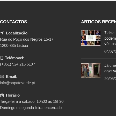
CONTACTOS
ARTIGOS RECE
7 disc
Localização
podem
Rua do Poço dos Negros 15-17
vês os
1200-335 Lisboa
04/07/
Telémovel:
(+351) 924 216 519 *
Já ch
objetiv
Email:
20/05/
info@sapatoverde.pt
Horário
Terça-feira a sábado: 10h00 às 18h30
Domingo e segunda-feira: encerrado