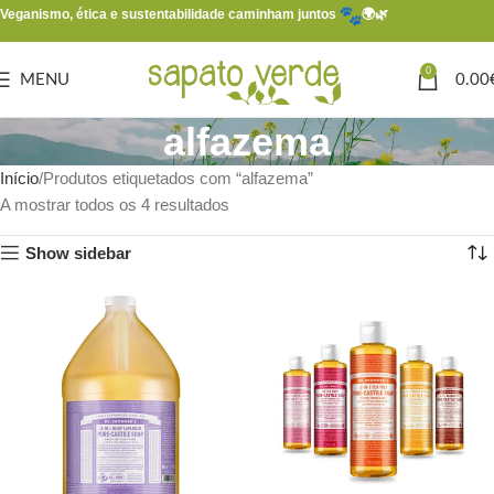
Veganismo, ética e sustentabilidade caminham juntos
🌍🌿
0
MENU
0.00
alfazema
Início
Produtos etiquetados com “alfazema”
A mostrar todos os 4 resultados
Show sidebar