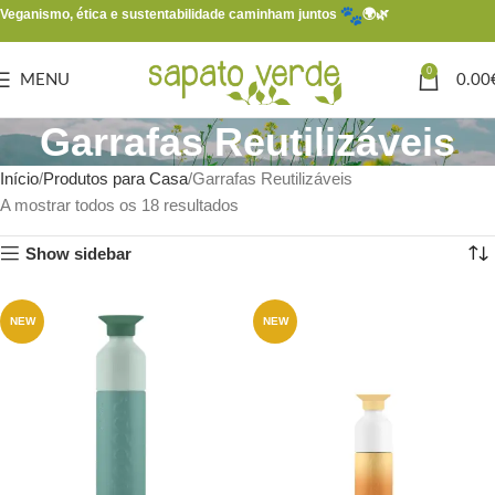
Veganismo, ética e sustentabilidade caminham juntos
🌍🌿
0
MENU
0.00
Garrafas Reutilizáveis
Início
Produtos para Casa
Garrafas Reutilizáveis
A mostrar todos os 18 resultados
Show sidebar
NEW
NEW