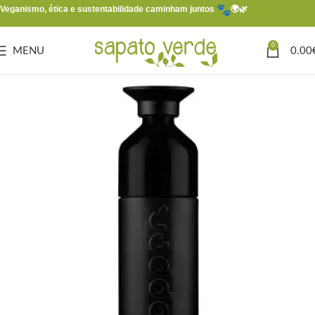
Veganismo, ética e sustentabilidade caminham juntos
🌍🌿
0
MENU
0.00