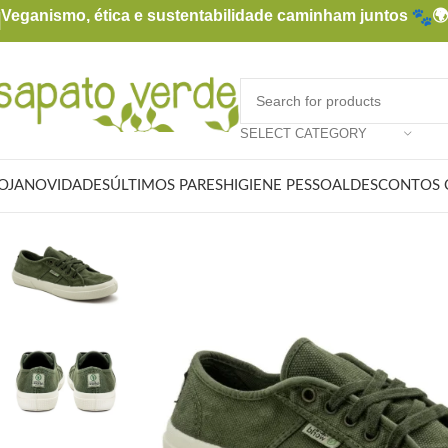
Veganismo, ética e sustentabilidade caminham juntos

SELECT CATEGORY
OJA
NOVIDADES
ÚLTIMOS PARES
HIGIENE PESSOAL
DESCONTOS 