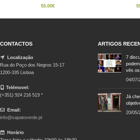
55.00
€
5
CONTACTOS
ARTIGOS RECE
7 disc
Localização
podem
Rua do Poço dos Negros 15-17
vês os
1200-335 Lisboa
04/07/
Telémovel:
(+351) 924 216 519 *
Já ch
objetiv
Email:
20/05/
info@sapatoverde.pt
Horário
Terça-feira a sábado: 10h00 às 18h30