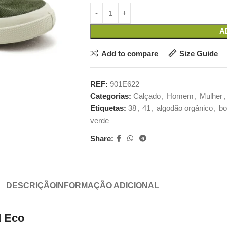
A
Add to compare
Size Guide
REF:
901E622
Categorias:
Calçado
,
Homem
,
Mulher
,
Etiquetas:
38
,
41
,
algodão orgânico
,
bo
verde
Share:
DESCRIÇÃO
INFORMAÇÃO ADICIONAL
d Eco