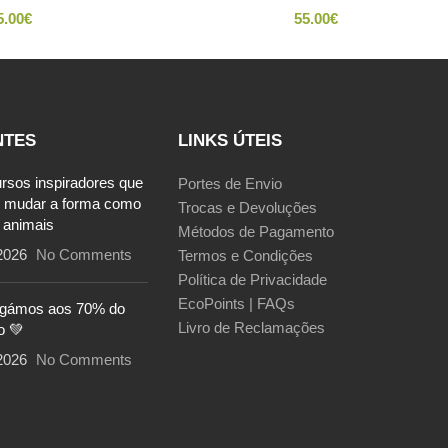
5.00
€
55.00
€
NTES
LINKS ÚTEIS
ursos inspiradores que
Portes de Envio
 mudar a forma como
Trocas e Devoluções
 animais
Métodos de Pagamento
2026
No Comments
Termos e Condições
Política de Privacidade
EcoPoints | FAQs
egámos aos 70% do
Livro de Reclamações
o 💚
2026
No Comments