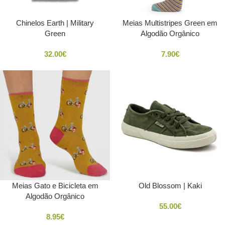
Chinelos Earth | Military
Meias Multistripes Green em
Green
Algodão Orgânico
32.00
€
7.90
€
Meias Gato e Bicicleta em
Old Blossom | Kaki
Pine Green
Pink
Algodão Orgânico
55.00
€
8.95
€