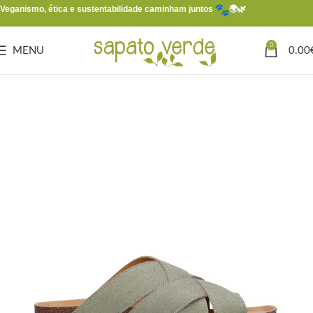
Veganismo, ética e sustentabilidade caminham juntos
🌍🌿
0
MENU
0.00