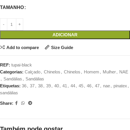
TAMANHO
ADICIONAR
Add to compare
Size Guide
REF:
tupai-black
Categorias:
Calçado
,
Chinelos
,
Chinelos
,
Homem
,
Mulher
,
NAE
,
Sandálias
,
Sandálias
Etiquetas:
36
,
37
,
38
,
39
,
40
,
41
,
44
,
45
,
46
,
47
,
nae
,
pinatex
,
sandálias
Share:
Também pode gostar…