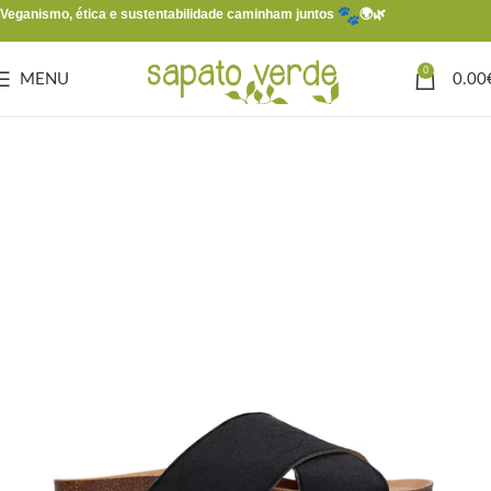
Veganismo, ética e sustentabilidade caminham juntos
🌍🌿
0
MENU
0.00