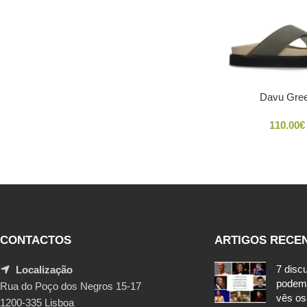
Davu Gre
110.00
€
CONTACTOS
ARTIGOS RECE
7 disc
Localização
podem
Rua do Poço dos Negros 15-17
vês os
1200-335 Lisboa