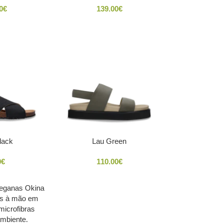
0
€
139.00
€
lack
Lau Green
0
€
110.00
€