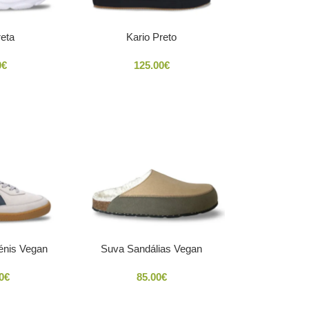
eta
Kario Preto
0
€
125.00
€
énis Vegan
Suva Sandálias Vegan
0
€
85.00
€