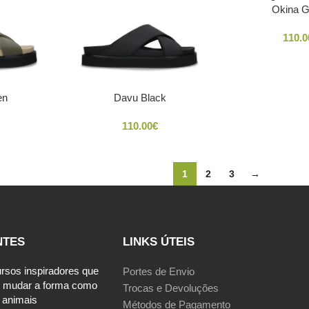
Okina G
110.0
en
Davu Black
110.00
€
1
2
3
→
NTES
LINKS ÚTEIS
ursos inspiradores que
Portes de Envio
 mudar a forma como
Trocas e Devoluções
 animais
Métodos de Pagamento