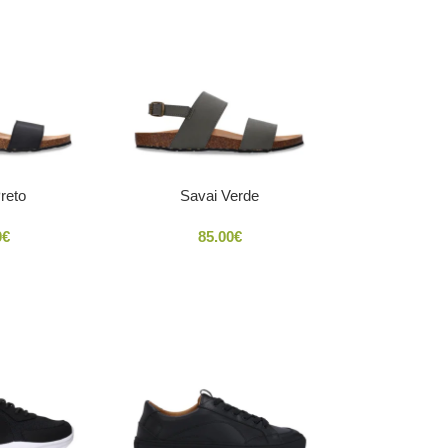
reto
Savai Verde
0
€
85.00
€