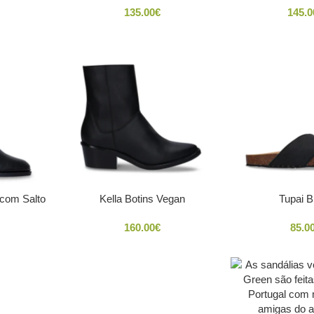
135.00
€
145.0
 com Salto
Kella Botins Vegan
Tupai B
160.00
€
85.0