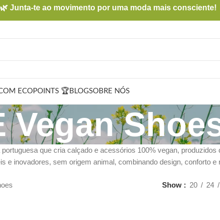
🌿 Junta-te ao movimento por uma moda mais consciente!
COM ECOPOINTS 🏆
BLOG
SOBRE NÓS
 Vegan Shoe
ortuguesa que cria calçado e acessórios 100% vegan, produzidos de
is e inovadores, sem origem animal, combinando design, conforto e 
hoes
Show
20
24