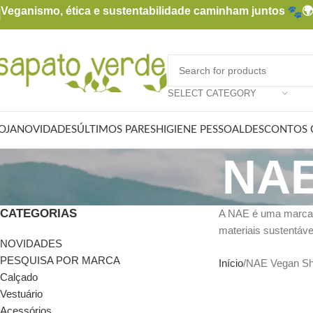
Veganismo, ética e sustentabilidade caminham juntos

SELECT CATEGORY
OJA
NOVIDADES
ÚLTIMOS PARES
HIGIENE PESSOAL
DESCONTOS 
NAE
CATEGORIAS
A NAE é uma marca p
materiais sustentáve
NOVIDADES
PESQUISA POR MARCA
Início
NAE Vegan S
Calçado
Vestuário
Acessórios