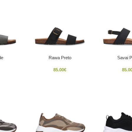
de
Rawa Preto
Savai P
85.00
€
85.0