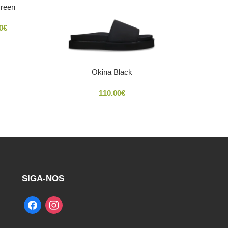
reen
0
€
Okina Black
110.00
€
SIGA-NOS