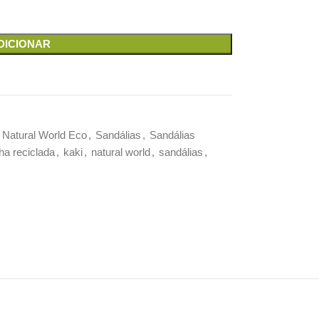
DICIONAR
Natural World Eco
,
Sandálias
,
Sandálias
ha reciclada
,
kaki
,
natural world
,
sandálias
,