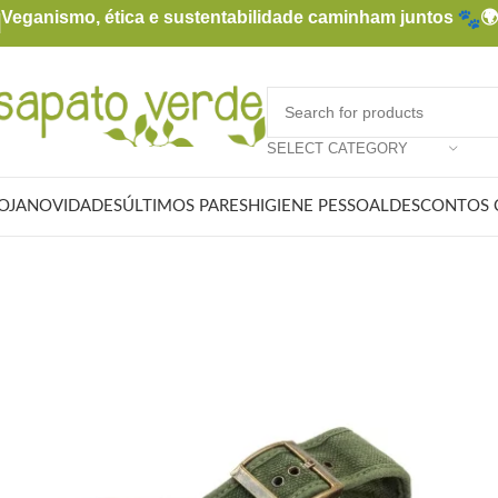
Veganismo, ética e sustentabilidade caminham juntos

SELECT CATEGORY
OJA
NOVIDADES
ÚLTIMOS PARES
HIGIENE PESSOAL
DESCONTOS 