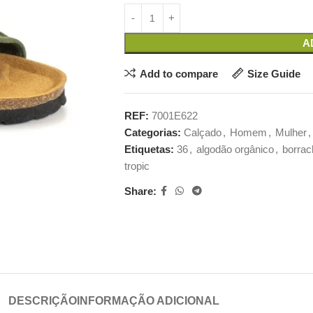
A
Add to compare
Size Guide
REF:
7001E622
Categorias:
Calçado
,
Homem
,
Mulher
,
Etiquetas:
36
,
algodão orgânico
,
borrac
tropic
Share:
DESCRIÇÃO
INFORMAÇÃO ADICIONAL