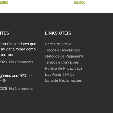
9.95
€
55.00
€
NTES
LINKS ÚTEIS
ursos inspiradores que
Portes de Envio
 mudar a forma como
Trocas e Devoluções
 animais
Métodos de Pagamento
2026
No Comments
Termos e Condições
Política de Privacidade
EcoPoints | FAQs
egámos aos 70% do
Livro de Reclamações
o 💚
2026
No Comments