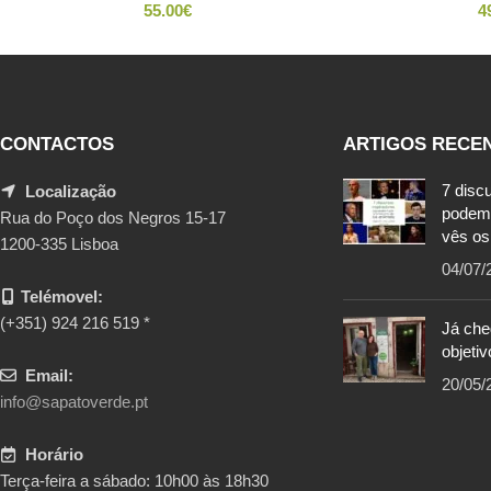
55.00
€
4
CONTACTOS
ARTIGOS RECE
7 disc
Localização
podem
Rua do Poço dos Negros 15-17
vês os
1200-335 Lisboa
04/07/
Telémovel:
(+351) 924 216 519 *
Já ch
objetiv
Email:
20/05/
info@sapatoverde.pt
Horário
Terça-feira a sábado: 10h00 às 18h30