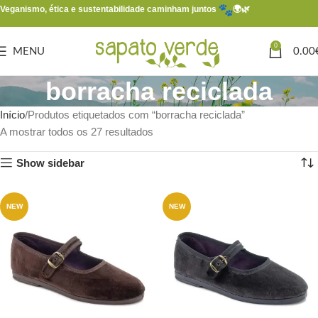
Veganismo, ética e sustentabilidade caminham juntos
🌍🌿
0
MENU
0.00
borracha reciclada
Início
Produtos etiquetados com “borracha reciclada”
A mostrar todos os 27 resultados
Show sidebar
NEW
NEW