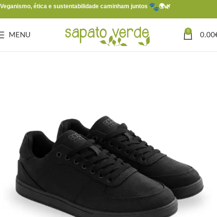
Veganismo, ética e sustentabilidade caminham juntos
🌍🌿
0
MENU
0.00