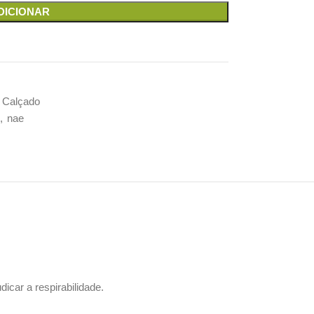
DICIONAR
 Calçado
,
nae
car a respirabilidade.