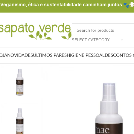
Veganismo, ética e sustentabilidade caminham juntos

SELECT CATEGORY
OJA
NOVIDADES
ÚLTIMOS PARES
HIGIENE PESSOAL
DESCONTOS 