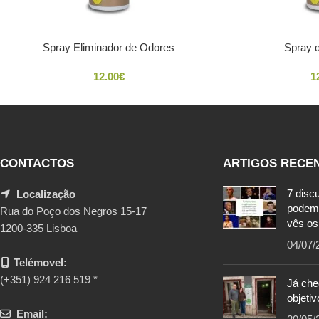
Spray Eliminador de Odores
Spray 
12.00
€
1
CONTACTOS
ARTIGOS RECE
7 disc
Localização
podem
Rua do Poço dos Negros 15-17
vês os
1200-335 Lisboa
04/07/
Telémovel:
(+351) 924 216 519 *
Já ch
objetiv
Email: