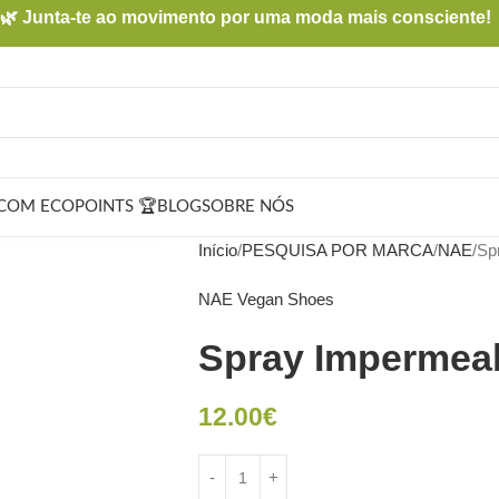
🌿 Junta-te ao movimento por uma moda mais consciente!
COM ECOPOINTS 🏆
BLOG
SOBRE NÓS
Início
PESQUISA POR MARCA
NAE
Sp
NAE Vegan Shoes
Spray Impermeab
12.00
€