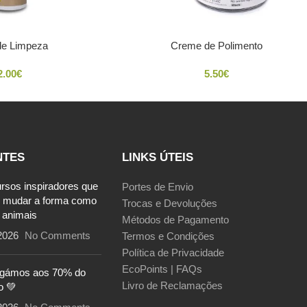
de Limpeza
Creme de Polimento
2.00
€
5.50
€
NTES
LINKS ÚTEIS
ursos inspiradores que
Portes de Envio
 mudar a forma como
Trocas e Devoluções
 animais
Métodos de Pagamento
2026
No Comments
Termos e Condições
Política de Privacidade
EcoPoints | FAQs
egámos aos 70% do
Livro de Reclamações
o 💚