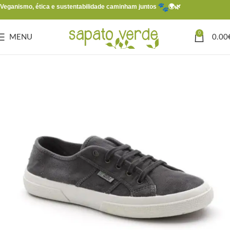
Veganismo, ética e sustentabilidade caminham juntos
🌍🌿
0
MENU
0.00