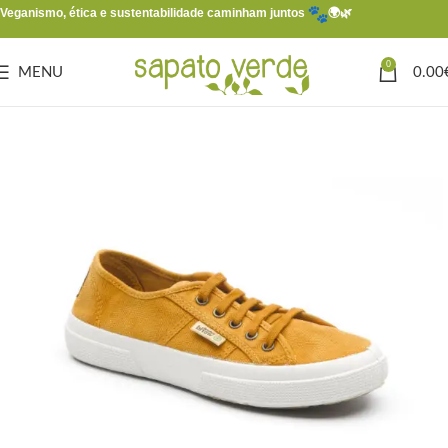
Veganismo, ética e sustentabilidade caminham juntos
🌍🌿
0
MENU
0.00