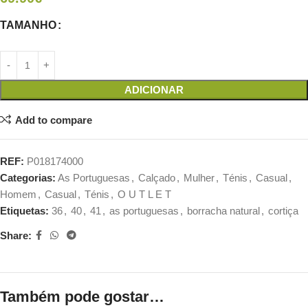
TAMANHO
ADICIONAR
Add to compare
REF:
P018174000
Categorias:
As Portuguesas
,
Calçado
,
Mulher
,
Ténis
,
Casual
,
Homem
,
Casual
,
Ténis
,
O U T L E T
Etiquetas:
36
,
40
,
41
,
as portuguesas
,
borracha natural
,
cortiça
Share:
Também pode gostar…