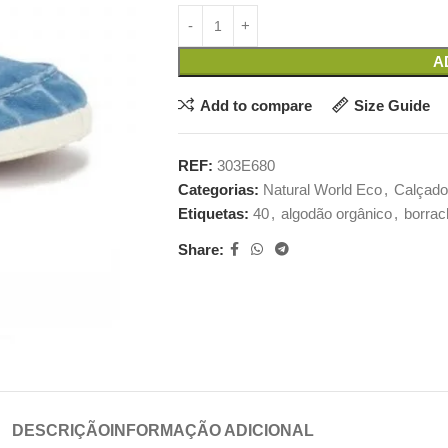
A
Add to compare
Size Guide
REF:
303E680
Categorias:
Natural World Eco
,
Calçado
Etiquetas:
40
,
algodão orgânico
,
borrac
Share:
DESCRIÇÃO
INFORMAÇÃO ADICIONAL