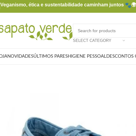
Veganismo, ética e sustentabilidade caminham juntos

SELECT CATEGORY
OJA
NOVIDADES
ÚLTIMOS PARES
HIGIENE PESSOAL
DESCONTOS 