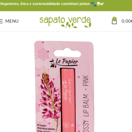
Veganismo, ética e sustentabilidade caminham juntos
🌍🌿
0
MENU
0.00