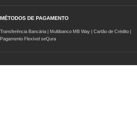
MÉTODOS DE PAGAMENTO
Transferência Bancária | Multibanco MB Way | Cartão de Crédito |
Pagamento Flexível seQura
© 2024 Sapato Verde. Todos os direitos reservados.