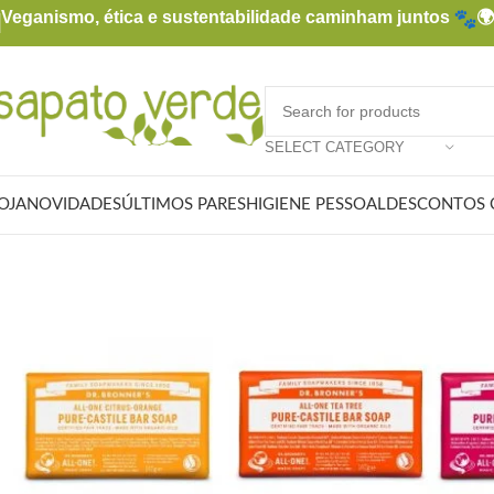
Veganismo, ética e sustentabilidade caminham juntos

SELECT CATEGORY
OJA
NOVIDADES
ÚLTIMOS PARES
HIGIENE PESSOAL
DESCONTOS 