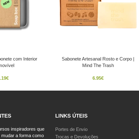
onete com Interior
Sabonete Artesanal Rosto e Corpo |
ovível
Mind The Trash
.19
€
6.95
€
NTES
LINKS ÚTEIS
ursos inspiradores que
Portes de Envio
 mudar a forma como
Trocas e Devoluções