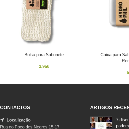
Bolsa para Sabonete
Caixa para Sab
Rem
3.95
€
5
CONTACTOS
ARTIGOS RECE
7 disc
Localização
podem
Rua do Poço dos Negros 15-17