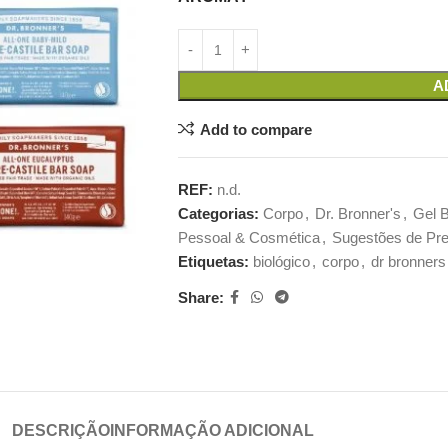
A
Add to compare
REF:
n.d.
Categorias:
Corpo
,
Dr. Bronner's
,
Gel 
Pessoal & Cosmética
,
Sugestões de Pr
Etiquetas:
biológico
,
corpo
,
dr bronners
Share:
DESCRIÇÃO
INFORMAÇÃO ADICIONAL