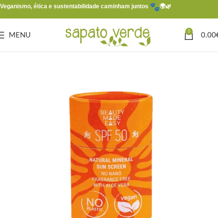
Veganismo, ética e sustentabilidade caminham juntos
🌍🌿
0
MENU
0.00