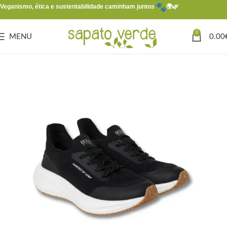
Veganismo, ética e sustentabilidade caminham juntos
🌍🌿
0
MENU
0.00