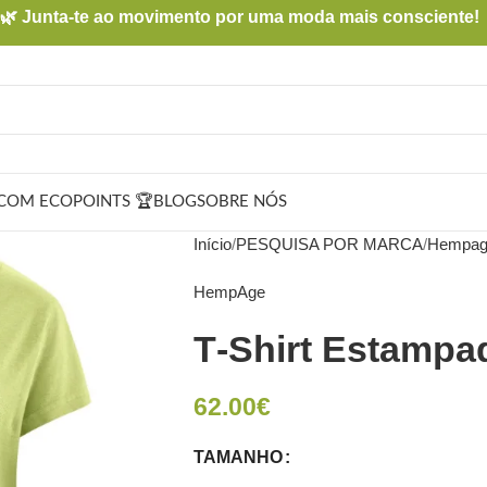
🌿 Junta-te ao movimento por uma moda mais consciente!
COM ECOPOINTS 🏆
BLOG
SOBRE NÓS
Início
PESQUISA POR MARCA
Hempag
HempAge
T‑Shirt Estamp
62.00
€
TAMANHO