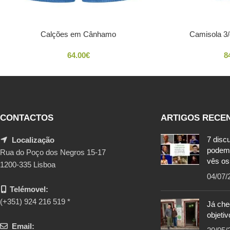
Calções em Cânhamo
Camisola 3
64.00
€
8
CONTACTOS
ARTIGOS RECE
7 disc
Localização
podem
Rua do Poço dos Negros 15-17
vês os
1200-335 Lisboa
04/07/
Telémovel:
(+351) 924 216 519 *
Já ch
objetiv
Email: