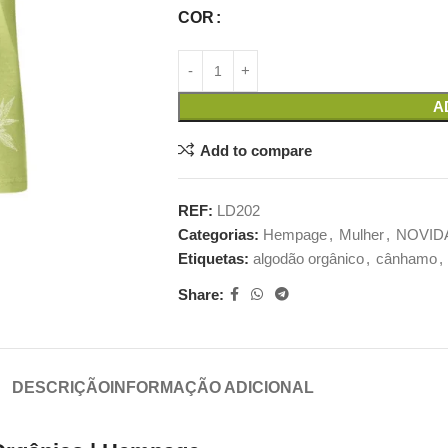
COR
A
Add to compare
REF:
LD202
Categorias:
Hempage
,
Mulher
,
NOVID
Etiquetas:
algodão orgânico
,
cânhamo
,
Share:
DESCRIÇÃO
INFORMAÇÃO ADICIONAL