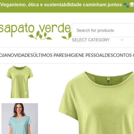
Veganismo, ética e sustentabilidade caminham juntos

SELECT CATEGORY
OJA
NOVIDADES
ÚLTIMOS PARES
HIGIENE PESSOAL
DESCONTOS 