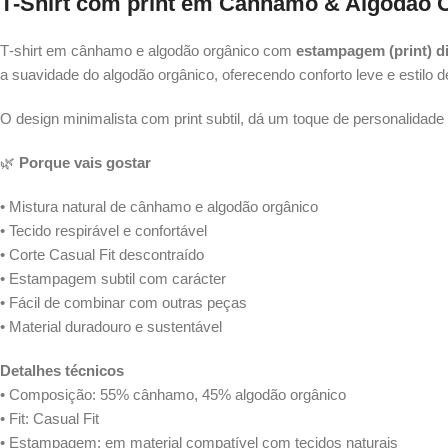
T‑Shirt com print em Cânhamo & Algodão 
T‑shirt em cânhamo e algodão orgânico com
estampagem (print) d
a suavidade do algodão orgânico, oferecendo conforto leve e estilo 
O design minimalista com print subtil, dá um toque de personalidade
🌿
Porque vais gostar
• Mistura natural de cânhamo e algodão orgânico
• Tecido respirável e confortável
• Corte Casual Fit descontraído
• Estampagem subtil com carácter
• Fácil de combinar com outras peças
• Material duradouro e sustentável
Detalhes técnicos
• Composição: 55% cânhamo, 45% algodão orgânico
• Fit: Casual Fit
• Estampagem: em material compatível com tecidos naturais