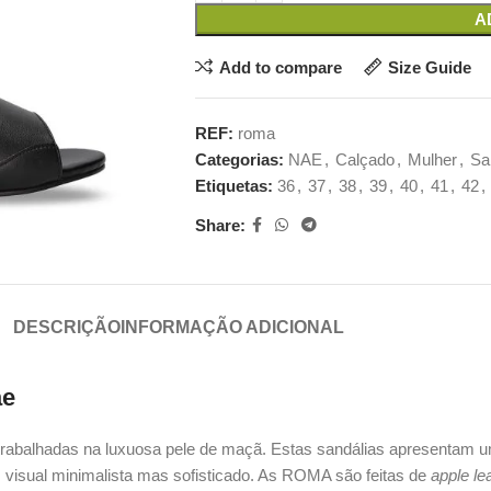
A
Add to compare
Size Guide
REF:
roma
Categorias:
NAE
,
Calçado
,
Mulher
,
Sa
Etiquetas:
36
,
37
,
38
,
39
,
40
,
41
,
42
,
Share:
DESCRIÇÃO
INFORMAÇÃO ADICIONAL
ae
rabalhadas na luxuosa pele de maçã. Estas sandálias apresentam um 
 visual minimalista mas sofisticado. As ROMA são feitas de
apple le