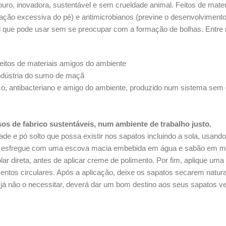
uro, inovadora, sustentável e sem crueldade animal. Feitos de mater
ração excessiva do pé) e antimicrobianos (previne o desenvolviment
 que pode usar sem se preocupar com a formação de bolhas. Entre 
feitos de materiais amigos do ambiente
indústria do sumo de maçã
énico, antibacteriano e amigo do ambiente, produzido num sistema s
s de fabrico sustentáveis, num ambiente de trabalho justo.
dade e pó solto que possa existir nos sapatos incluindo a sola, usan
, esfregue com uma escova macia embebida em água e sabão em mo
olar direta, antes de aplicar creme de polimento. Por fim, aplique 
tos circulares. Após a aplicação, deixe os sapatos secarem natural
 já não o necessitar, deverá dar um bom destino aos seus sapatos v