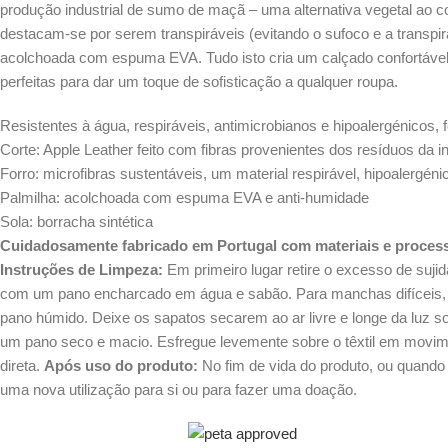
produção industrial de sumo de maçã – uma alternativa vegetal ao co
destacam-se por serem transpiráveis (evitando o sufoco e a transpi
acolchoada com espuma EVA. Tudo isto cria um calçado confortável
perfeitas para dar um toque de sofisticação a qualquer roupa.
Resistentes à água, respiráveis, antimicrobianos e hipoalergénicos, 
Corte: Apple Leather feito com fibras provenientes dos resíduos da 
Forro: microfibras sustentáveis, um material respirável, hipoalerg
Palmilha: acolchoada com espuma EVA e anti-humidade
Sola: borracha sintética
Cuidadosamente fabricado em Portugal com materiais e processo
Instruções de Limpeza:
Em primeiro lugar retire o excesso de suji
com um pano encharcado em água e sabão. Para manchas difíceis
pano húmido. Deixe os sapatos secarem ao ar livre e longe da luz s
um pano seco e macio. Esfregue levemente sobre o têxtil em movimen
direta.
Após uso do produto:
No fim de vida do produto, ou quando
uma nova utilização para si ou para fazer uma doação.