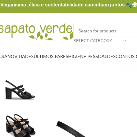
Veganismo, ética e sustentabilidade caminham juntos

SELECT CATEGORY
OJA
NOVIDADES
ÚLTIMOS PARES
HIGIENE PESSOAL
DESCONTOS 