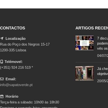
CONTACTOS
ARTIGOS RECE
7 disc
Localização
podem
Rua do Poço dos Negros 15-17
vês os
1200-335 Lisboa
04/07/
Telémovel:
(+351) 924 216 519 *
Já ch
objetiv
Email:
20/05/
info@sapatoverde.pt
Horário
Terça-feira a sábado: 10h00 às 18h30
Domingo e segunda-feira: encerrado