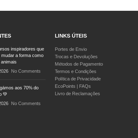
NTES
LINKS ÚTEIS
ursos inspiradores que
Portes de Envio
 mudar a forma como
Trocas e Devoluções
 animais
Métodos de Pagamento
2026
No Comments
Termos e Condições
Política de Privacidade
EcoPoints | FAQs
egámos aos 70% do
Livro de Reclamações
o 💚
2026
No Comments