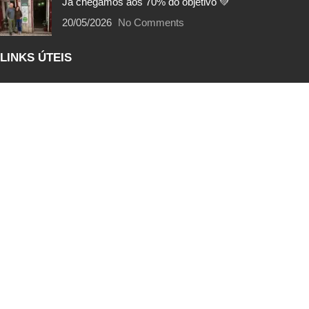
Já chegámos aos 70% do objetivo 💚
20/05/2026
No Comments
LINKS ÚTEIS
Portes de Envio
Trocas e Devoluções
Métodos de Pagamento
Termos e Condições
Política de Privacidade
EcoPoints | FAQs
Livro de Reclamações
SIGA-NOS