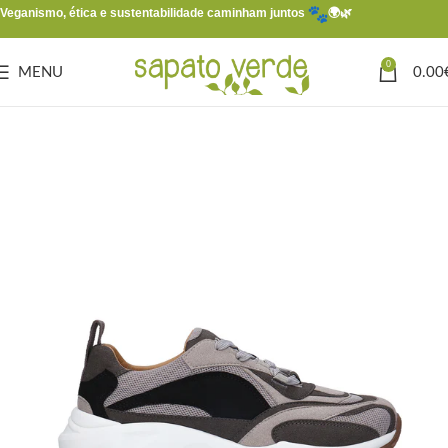
Veganismo, ética e sustentabilidade caminham juntos
🌍🌿
0
MENU
0.00