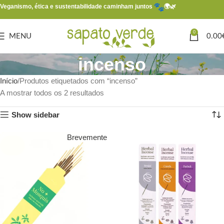
Veganismo, ética e sustentabilidade caminham juntos
🌍🌿
0
MENU
0.00
incenso
Início
Produtos etiquetados com “incenso”
A mostrar todos os 2 resultados
Show sidebar
Brevemente
SOLD
OUT