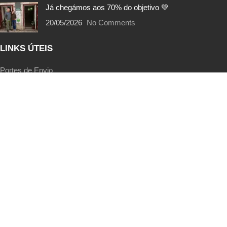
Já chegámos aos 70% do objetivo 💚
20/05/2026
No Comments
LINKS ÚTEIS
Portes de Envio
Trocas e Devoluções
Métodos de Pagamento
Termos e Condições
Política de Privacidade
EcoPoints | FAQs
Livro de Reclamações
SIGA-NOS