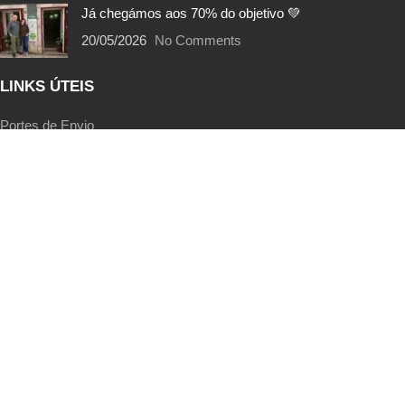
Já chegámos aos 70% do objetivo 💚
20/05/2026
No Comments
LINKS ÚTEIS
Portes de Envio
Trocas e Devoluções
Métodos de Pagamento
Termos e Condições
Política de Privacidade
EcoPoints | FAQs
Livro de Reclamações
SIGA-NOS