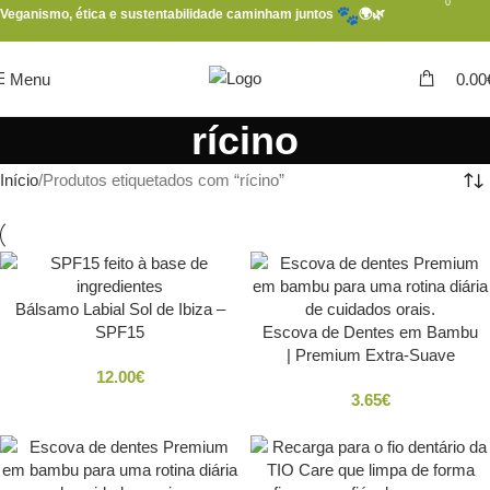
0
Veganismo, ética e sustentabilidade caminham juntos
🌍🌿
Menu
0.00
rícino
Início
Produtos etiquetados com “rícino”
Bálsamo Labial Sol de Ibiza –
SPF15
Escova de Dentes em Bambu
| Premium Extra-Suave
12.00
€
3.65
€