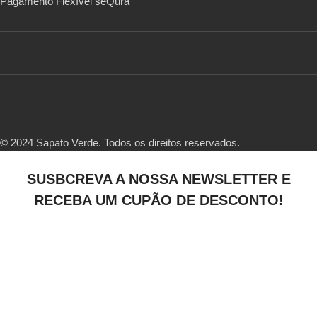
Pagamento Flexível seQura
© 2024 Sapato Verde. Todos os direitos reservados.
SUSBCREVA A NOSSA NEWSLETTER E
RECEBA UM CUPÃO DE DESCONTO!
Ao subscrever a nossa newsletter, além de ficar a par das nossas
novidades, irá obter um cupão de 10% de desconto para a sua
primeira encomenda!