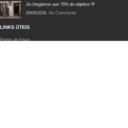
Já chegámos aos 70% do objetivo 💚
20/05/2026
No Comments
LINKS ÚTEIS
Portes de Envio
Trocas e Devoluções
Métodos de Pagamento
Termos e Condições
Política de Privacidade
EcoPoints | FAQs
Livro de Reclamações
SIGA-NOS