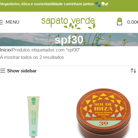
Veganismo, ética e sustentabilidade caminham juntos
🌍🌿
0
MENU
0.00
spf30
Início
Produtos etiquetados com “spf30”
A mostrar todos os 2 resultados
Show sidebar