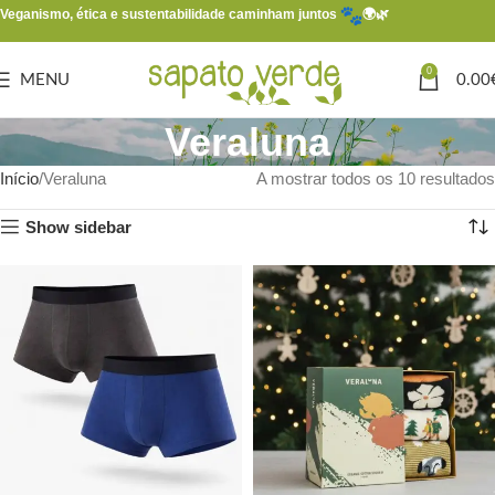
Veganismo, ética e sustentabilidade caminham juntos
🌍🌿
0
MENU
0.00
Veraluna
Início
Veraluna
A mostrar todos os 10 resultados
Show sidebar