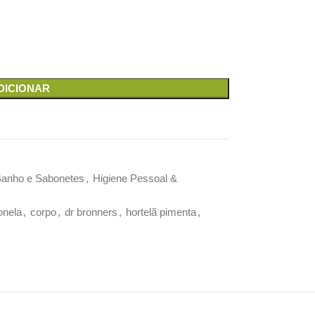
DICIONAR
Banho e Sabonetes
,
Higiene Pessoal &
ronela
,
corpo
,
dr bronners
,
hortelã pimenta
,