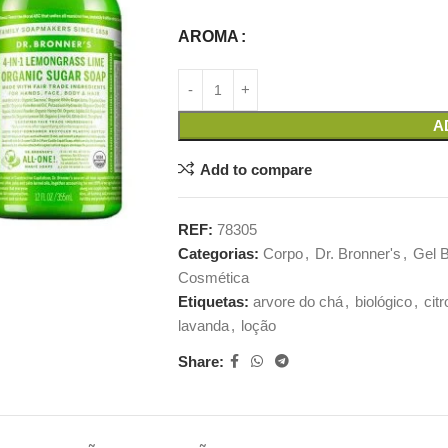
AROMA
A
Add to compare
REF:
78305
Categorias:
Corpo
,
Dr. Bronner's
,
Gel 
Cosmética
Etiquetas:
arvore do chá
,
biológico
,
cit
lavanda
,
loção
Share: