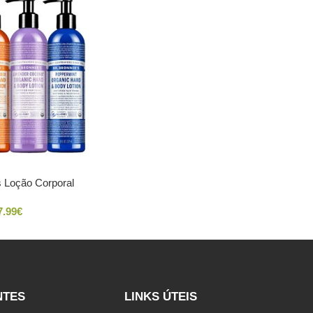
s Loção Corporal
7.99
€
NTES
LINKS ÚTEIS