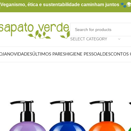
Veganismo, ética e sustentabilidade caminham juntos

SELECT CATEGORY
OJA
NOVIDADES
ÚLTIMOS PARES
HIGIENE PESSOAL
DESCONTOS 