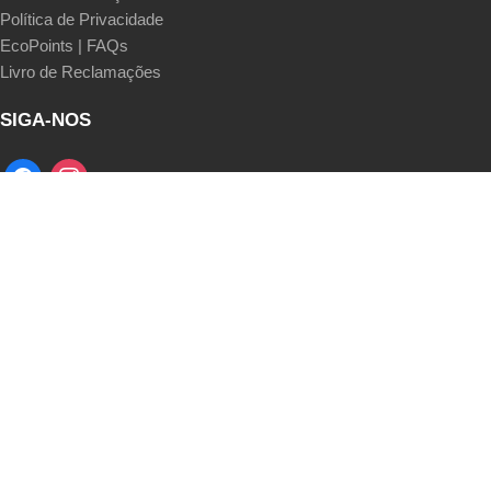
Política de Privacidade
EcoPoints | FAQs
Livro de Reclamações
SIGA-NOS
MÉTODOS DE PAGAMENTO
Transferência Bancária | Multibanco MB Way | Cartão de Crédito |
Pagamento Flexível seQura