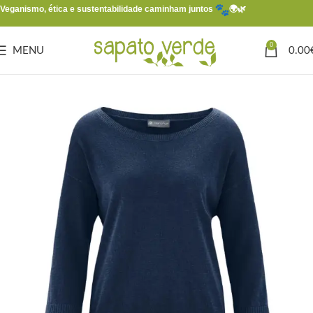
Veganismo, ética e sustentabilidade caminham juntos
🌍🌿
0
MENU
0.00