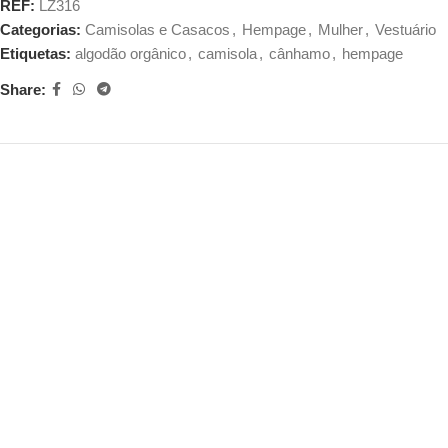
REF:
LZ316
Categorias:
Camisolas e Casacos
,
Hempage
,
Mulher
,
Vestuário
Etiquetas:
algodão orgânico
,
camisola
,
cânhamo
,
hempage
Share: